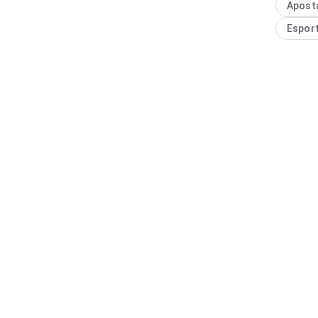
Apost
melhor q
Espor