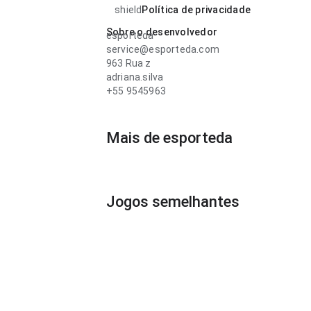
shield
Política de privacidade
Sobre o desenvolvedor
esporteda
service@esporteda.com
963 Rua z
adriana.silva
+55 9545963
Mais de esporteda
Jogos semelhantes