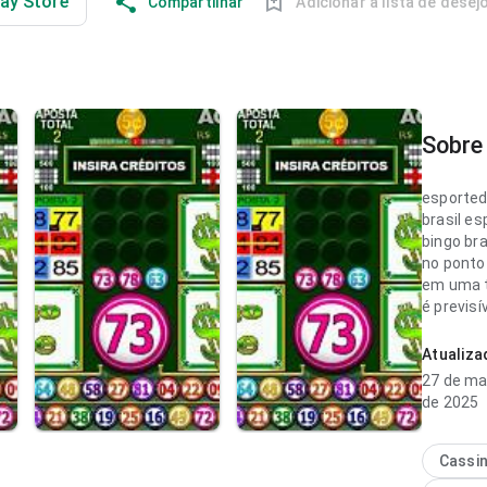
lay Store
Compartilhar
Adicionar à lista de desej
Sobre 
esported
brasil es
bingo br
no ponto
em uma t
é previsí
impressã
Atualiz
esported
27 de ma
brasil p
de 2025
ponto de
alternar 
deixa cla
Cassi
página 