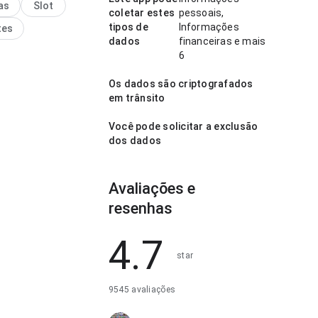
as
Slot
ue algo genérico.
coletar estes
pessoais,
tipos de
Informações
tes
dados
financeiras e mais
6
Os dados são criptografados
em trânsito
Você pode solicitar a exclusão
dos dados
Avaliações e
resenhas
4.7
star
9545 avaliações