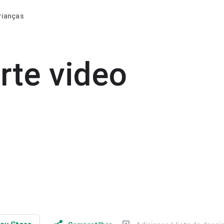
rianças
rte video