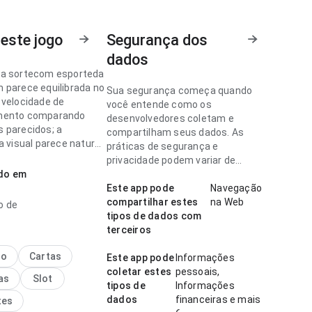
este jogo
Segurança dos
dados
a sortecom esporteda
 parece equilibrada no
Sua segurança começa quando
 velocidade de
você entende como os
mento comparando
desenvolvedores coletam e
 parecidos; a
compartilham seus dados. As
a visual parece natural.
práticas de segurança e
 deixa uma impressão
privacidade podem variar de
egura.
ado em
acordo com o uso, a região e a
idade.
Este app pode
Navegação
a sortecom parece
compartilhar estes
na Web
o de
nte no ponto de
tipos de dados com
de de carregamento
terceiros
scrições longas; a
 deixa claro o próximo
no
Cartas
Este app pode
Informações
sse cuidado nos
coletar estes
pessoais,
as
Slot
 faz diferença.
tipos de
Informações
dados
financeiras e mais
tes