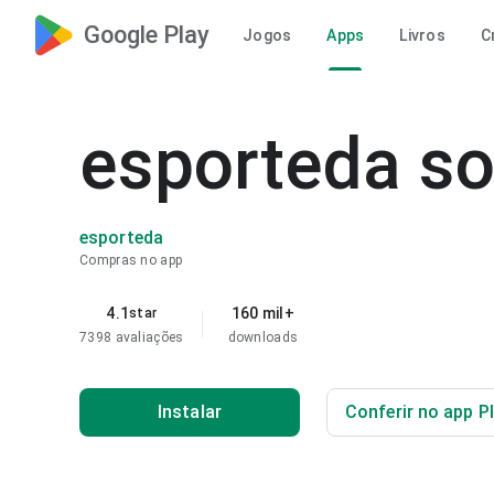
Google Play
Jogos
Apps
Livros
C
esporteda s
esporteda
Compras no app
4.1
160 mil+
star
7398 avaliações
downloads
Instalar
Conferir no app P