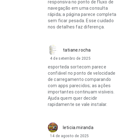
responsiva no ponto de fluxo de
navegação em uma consulta
rápida; a página parece completa
sem ficar pesada. Esse cuidado
nos detalhes faz diferença.
tatiane.rocha
4 de setembro de 2025
esporteda sortecom parece
confiável no ponto de velocidade
de carregamento comparando
com apps parecidos; as ações
importantes continuam visíveis.
Ajuda quem quer decidir
rapidamente se vale instalar.
leticia.miranda
14 de agosto de 2025