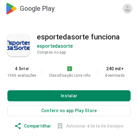
Google Play
esportedasorte funciona
esportedasorte
Compras no app
4.5
240 mil+
star
1965 avaliações
Classificação Livre
info
downloads
Instalar
Conferir no app Play Store
Compartilhar
Adicionar à lista de desejos