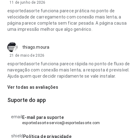
11 de junho de 2026
esportedasorte funciona parece prática no ponto de
velocidade de carregamento com conexão mais lenta; a
página parece completa sem ficar pesada. A página causa
uma impressão melhor que algo genérico.
thiago.moura
21 de maio de 2026
esportedasorte funciona parece rápida no ponto de fluxo de
navegação com conexão mais lenta; a resposta é previsível.
Ajuda quem quer decidir rapidamente se vale instalar.
Ver todas as avaliações
Suporte do app
email
E-mail para suporte
esportedasorte-service@esportedasorte.com
shield
Política de privacidade