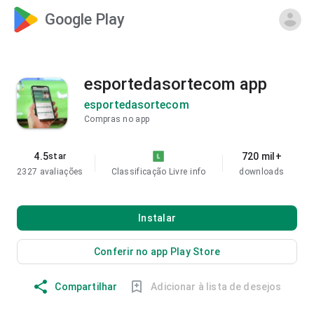
Google Play
esportedasortecom app
esportedasortecom
Compras no app
4.5
720 mil+
star
2327 avaliações
Classificação Livre
info
downloads
Instalar
Conferir no app Play Store
Compartilhar
Adicionar à lista de desejos