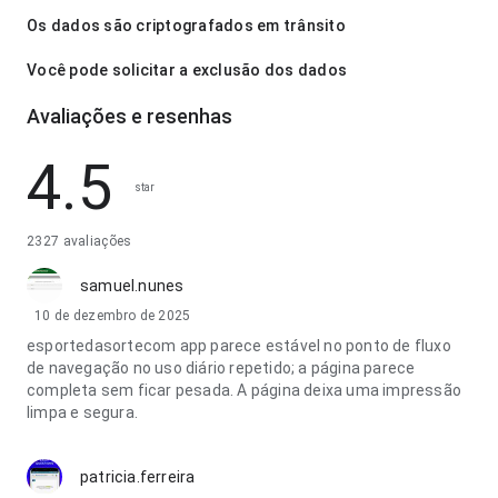
Os dados são criptografados em trânsito
Você pode solicitar a exclusão dos dados
Avaliações e resenhas
4.5
star
2327 avaliações
samuel.nunes
10 de dezembro de 2025
esportedasortecom app parece estável no ponto de fluxo
de navegação no uso diário repetido; a página parece
completa sem ficar pesada. A página deixa uma impressão
limpa e segura.
patricia.ferreira