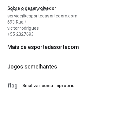
Sobre o desenvolvedor
esportedasortecom
service@esportedasortecom.com
693 Rua t
victor.rodrigues
+55 2327693
Mais de esportedasortecom
Jogos semelhantes
flag
Sinalizar como impróprio