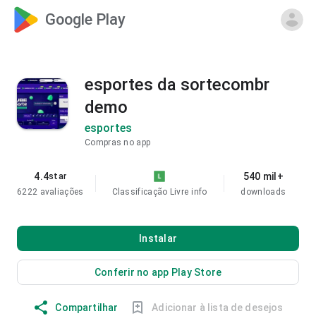
Google Play
esportes da sortecombr
demo
esportes
Compras no app
4.4
540 mil+
star
6222 avaliações
Classificação Livre
info
downloads
Instalar
Conferir no app Play Store
Compartilhar
Adicionar à lista de desejos