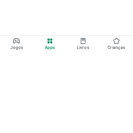
Jogos
Apps
Livros
Crianças
Google Play
Play Pass
Pontos do Play Points
Vales-presente