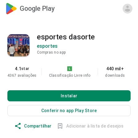
Google Play
esportes dasorte
esportes
Compras no app
4.1
440 mil+
star
4367 avaliações
Classificação Livre
info
downloads
Instalar
Conferir no app Play Store
Compartilhar
Adicionar à lista de desejos