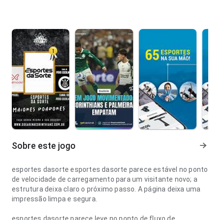
Sobre este jogo
esportes dasorte esportes dasorte parece estável no ponto
de velocidade de carregamento para um visitante novo; a
estrutura deixa claro o próximo passo. A página deixa uma
impressão limpa e segura.
esportes dasorte parece leve no ponto de fluxo de