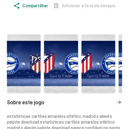
Compartilhar
Adicionar à lista de desejos
Sobre este jogo
estatísticas cartões amarelos atlético madrid x alavés
palpite download estatísticas cartões amarelos atlético
madrid x alavés palpite download parece confiável no ponto