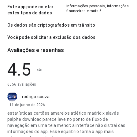
Informações pessoais, Informações
Este app pode coletar
financeiras e mais 6
estes tipos de dados
Os dados são criptografados em trânsito
Você pode solicitar a exclusão dos dados
Avaliações e resenhas
4.5
star
6556 avaliações
rodrigo.souza
11 de junho de 2026
estatísticas cartões amarelos atlético madrid x alavés
palpite download parece leve no ponto de fluxo de
navegação em uma tela menor; a interface não distrai das
informações do app. Esse equilíbrio torna o app mais