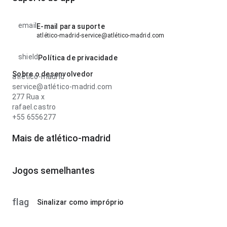
email
E-mail para suporte
atlético-madrid-service@atlético-madrid.com
shield
Política de privacidade
Sobre o desenvolvedor
atlético-madrid
service@atlético-madrid.com
277 Rua x
rafael.castro
+55 6556277
Mais de atlético-madrid
Jogos semelhantes
flag
Sinalizar como impróprio