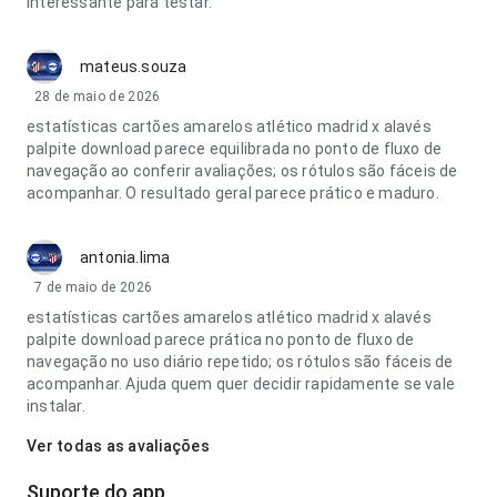
interessante para testar.
mateus.souza
28 de maio de 2026
estatísticas cartões amarelos atlético madrid x alavés
palpite download parece equilibrada no ponto de fluxo de
navegação ao conferir avaliações; os rótulos são fáceis de
acompanhar. O resultado geral parece prático e maduro.
antonia.lima
7 de maio de 2026
estatísticas cartões amarelos atlético madrid x alavés
palpite download parece prática no ponto de fluxo de
navegação no uso diário repetido; os rótulos são fáceis de
acompanhar. Ajuda quem quer decidir rapidamente se vale
instalar.
Ver todas as avaliações
Suporte do app