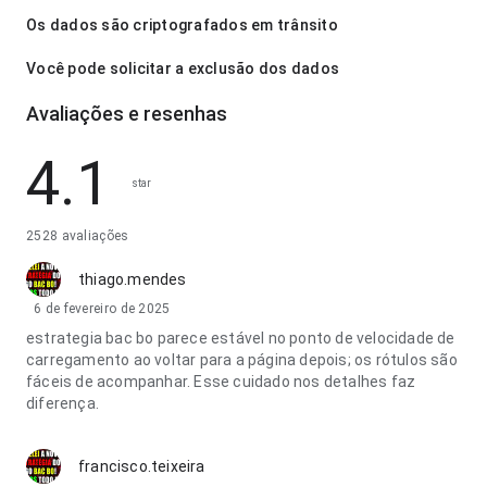
Os dados são criptografados em trânsito
Você pode solicitar a exclusão dos dados
Avaliações e resenhas
4.1
star
2528 avaliações
thiago.mendes
6 de fevereiro de 2025
estrategia bac bo parece estável no ponto de velocidade de
carregamento ao voltar para a página depois; os rótulos são
fáceis de acompanhar. Esse cuidado nos detalhes faz
diferença.
francisco.teixeira