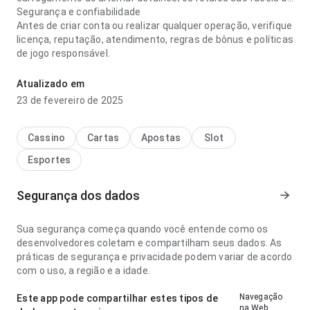
acompanhar. A página causa uma impressão melhor que
Segurança e confiabilidade
algo genérico.
Antes de criar conta ou realizar qualquer operação, verifique
licença, reputação, atendimento, regras de bônus e políticas
de jogo responsável.
Atualizado em
23 de fevereiro de 2025
Cassino
Cartas
Apostas
Slot
Esportes
Segurança dos dados
Sua segurança começa quando você entende como os
desenvolvedores coletam e compartilham seus dados. As
práticas de segurança e privacidade podem variar de acordo
com o uso, a região e a idade.
Navegação
Este app pode compartilhar estes tipos de
na Web