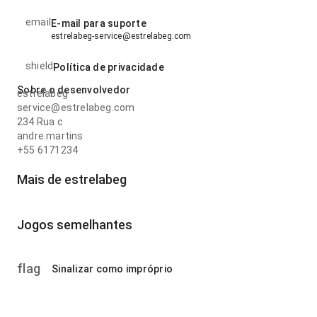
email
E-mail para suporte
estrelabeg-service@estrelabeg.com
shield
Política de privacidade
Sobre o desenvolvedor
estrelabeg
service@estrelabeg.com
234 Rua c
andre.martins
+55 6171234
Mais de estrelabeg
Jogos semelhantes
flag
Sinalizar como impróprio