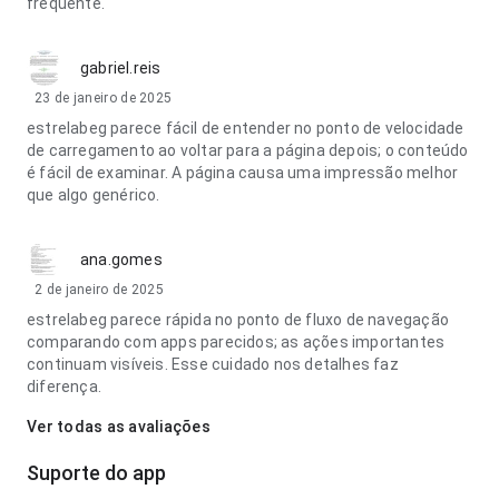
frequente.
gabriel.reis
23 de janeiro de 2025
estrelabeg parece fácil de entender no ponto de velocidade
de carregamento ao voltar para a página depois; o conteúdo
é fácil de examinar. A página causa uma impressão melhor
que algo genérico.
ana.gomes
2 de janeiro de 2025
estrelabeg parece rápida no ponto de fluxo de navegação
comparando com apps parecidos; as ações importantes
continuam visíveis. Esse cuidado nos detalhes faz
diferença.
Ver todas as avaliações
Suporte do app