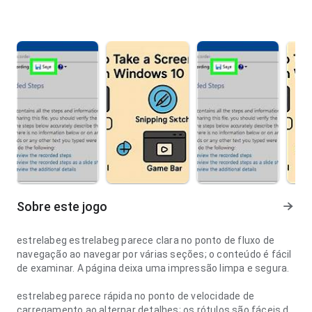
Sobre este jogo
estrelabeg estrelabeg parece clara no ponto de fluxo de
navegação ao navegar por várias seções; o conteúdo é fácil
de examinar. A página deixa uma impressão limpa e segura.
estrelabeg parece rápida no ponto de velocidade de
carregamento ao alternar detalhes; os rótulos são fáceis de