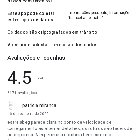
dados com terceiros
Informações pessoais, Informações
Este app pode coletar
financeiras e mais 6
estes tipos de dados
Os dados são criptografados em trânsito
Você pode solicitar a exclusão dos dados
Avaliações e resenhas
4.5
star
6171 avaliações
patricia.miranda
6 de fevereiro de 2025
estrelabeg parece clara no ponto de velocidade de
carregamento ao alternar detalhes; os rótulos são fáceis de
acompanhar. A experiência combina bem com uso