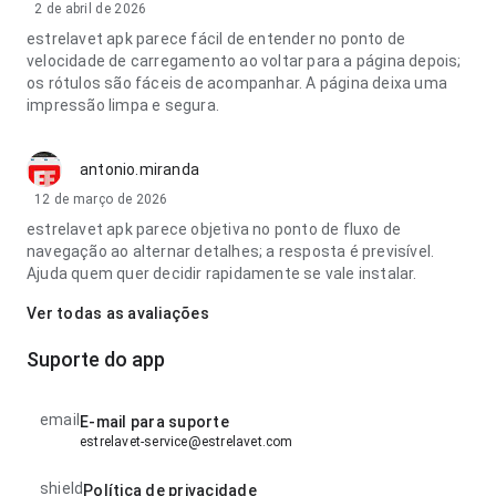
2 de abril de 2026
estrelavet apk parece fácil de entender no ponto de
velocidade de carregamento ao voltar para a página depois;
os rótulos são fáceis de acompanhar. A página deixa uma
impressão limpa e segura.
antonio.miranda
12 de março de 2026
estrelavet apk parece objetiva no ponto de fluxo de
navegação ao alternar detalhes; a resposta é previsível.
Ajuda quem quer decidir rapidamente se vale instalar.
Ver todas as avaliações
Suporte do app
email
E-mail para suporte
estrelavet-service@estrelavet.com
shield
Política de privacidade