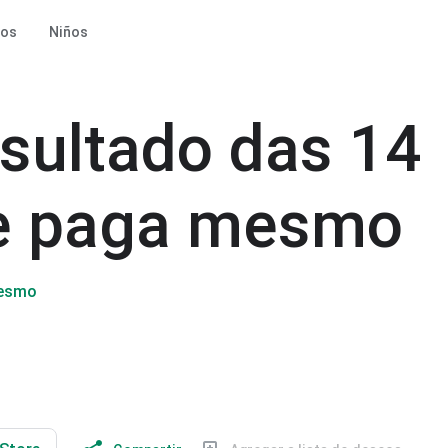
ros
Niños
esultado das 14
je paga mesmo
mesmo