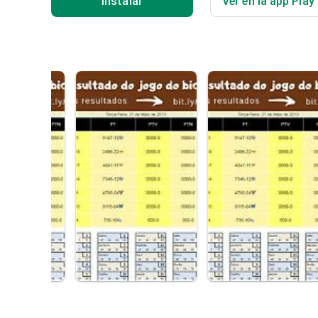
Instalar
Ver en la app Play