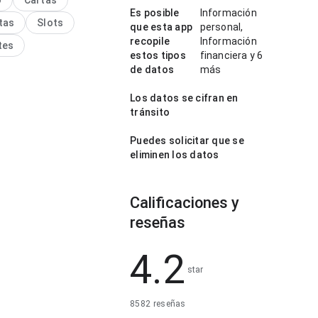
o
Cartas
argada. Ayuda a quien quiere
Es posible
Información
tas
Slots
pido si instalar.
que esta app
personal,
recopile
Información
tes
estos tipos
financiera y 6
de datos
más
Los datos se cifran en
tránsito
Puedes solicitar que se
eliminen los datos
Calificaciones y
reseñas
4.2
star
8582 reseñas