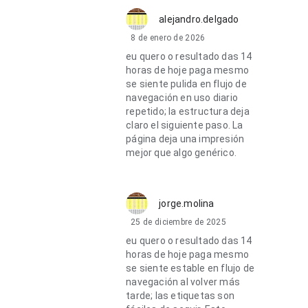
alejandro.delgado
8 de enero de 2026
eu quero o resultado das 14
horas de hoje paga mesmo
se siente pulida en flujo de
navegación en uso diario
repetido; la estructura deja
claro el siguiente paso. La
página deja una impresión
mejor que algo genérico.
jorge.molina
25 de diciembre de 2025
eu quero o resultado das 14
horas de hoje paga mesmo
se siente estable en flujo de
navegación al volver más
tarde; las etiquetas son