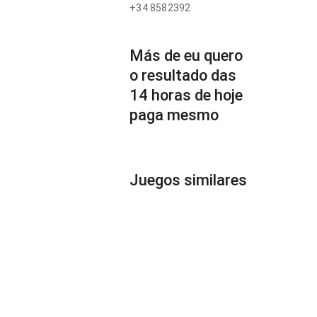
+34 8582392
Más de eu quero
o resultado das
14 horas de hoje
paga mesmo
Juegos similares