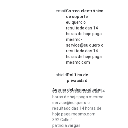
email
Correo electrónico
de soporte
eu quero o
resultado das 14
horas de hoje paga
mesmo-
service@eu quero o
resultado das 14
horas de hoje paga
mesmo.com
shield
Política de
privacidad
Acerca del desarrollador
eu quero o resultado das 14
horas de hoje paga mesmo
service@eu quero o
resultado das 14 horas de
hoje paga mesmo.com
392 Calle f
patricia.vargas