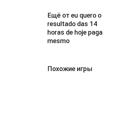
Ещё от eu quero o
resultado das 14
horas de hoje paga
mesmo
Похожие игры