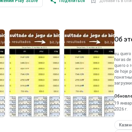
жении Play Store
Поделиться
Добавить в спи
Об эт
eu quero
horas de
quero o 
de hoje
понятны
загрузк
на стран
следующ
Обновл
Это пом
19 янва
стоит л
2026 г.
eu quero
horas de
Казин
выгляди