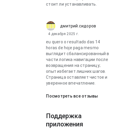
стоит ли устанавливать.
дмитрий.сидоров
4 декабря 2025 г.
eu quero o resultado das 14
horas de hoje paga mesmo
выглядит сбалансированный в
части логика навигации после
возвращения на страницу;
опыт избегает лишних шагов.
Страница оставляет чистое и
уверенное впечатление.
Посмотреть все отзывы
Поддержка
приложения