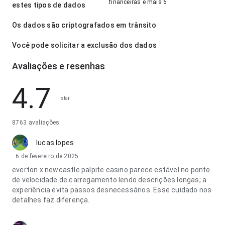
financeiras e mais 6
estes tipos de dados
Os dados são criptografados em trânsito
Você pode solicitar a exclusão dos dados
Avaliações e resenhas
4.7
star
8763 avaliações
lucas.lopes
6 de fevereiro de 2025
everton x newcastle palpite casino parece estável no ponto
de velocidade de carregamento lendo descrições longas; a
experiência evita passos desnecessários. Esse cuidado nos
detalhes faz diferença.