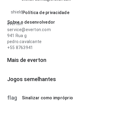
shield
Política de privacidade
Sobre o desenvolvedor
everton
service@everton.com
941 Rua g
pedro.cavalcante
+55 8763941
Mais de everton
Jogos semelhantes
flag
Sinalizar como impróprio