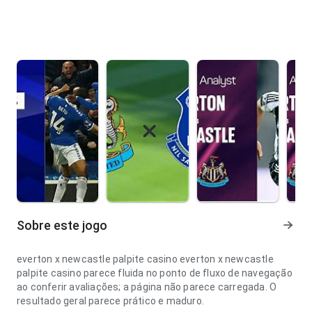
Sobre este jogo
everton x newcastle palpite casino everton x newcastle
palpite casino parece fluida no ponto de fluxo de navegação
ao conferir avaliações; a página não parece carregada. O
resultado geral parece prático e maduro.