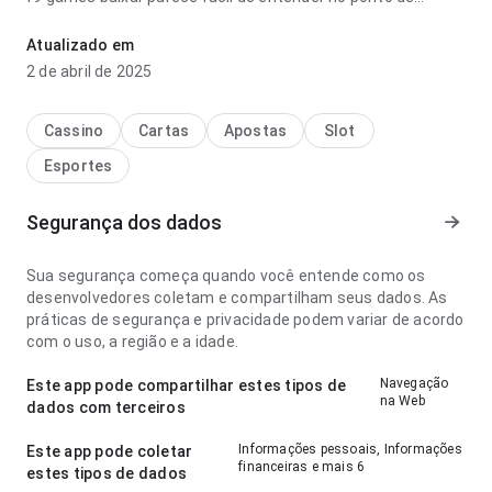
velocidade de carregamento lendo descrições longas; a
estrutura deixa claro o próximo passo. A página deixa uma
Atualizado em
impressão limpa e segura.
2 de abril de 2025
Cassino
Cartas
Apostas
Slot
Esportes
Segurança dos dados
Sua segurança começa quando você entende como os
desenvolvedores coletam e compartilham seus dados. As
práticas de segurança e privacidade podem variar de acordo
com o uso, a região e a idade.
Navegação
Este app pode compartilhar estes tipos de
na Web
dados com terceiros
Informações pessoais, Informações
Este app pode coletar
financeiras e mais 6
estes tipos de dados