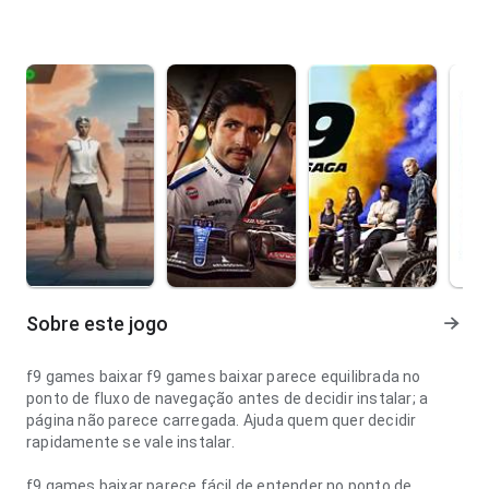
Sobre este jogo
f9 games baixar f9 games baixar parece equilibrada no
ponto de fluxo de navegação antes de decidir instalar; a
página não parece carregada. Ajuda quem quer decidir
rapidamente se vale instalar.
f9 games baixar parece fácil de entender no ponto de