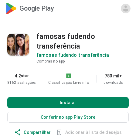
Google Play
famosas fudendo
transferência
famosas fudendo transferência
Compras no app
4.2
780 mil+
star
8162 avaliações
Classificação Livre
info
downloads
Instalar
Conferir no app Play Store
Compartilhar
Adicionar à lista de desejos