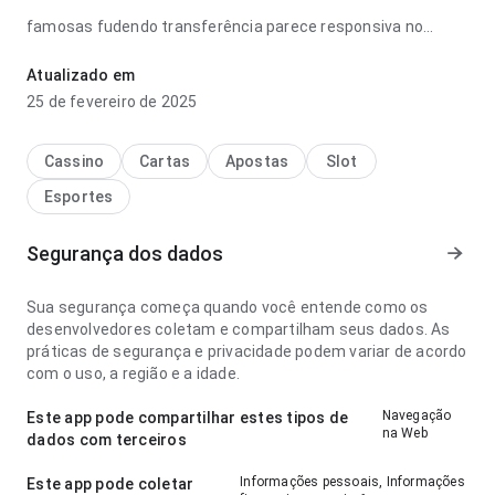
famosas fudendo transferência parece responsiva no
ponto de velocidade de carregamento ao navegar por várias
seções; os rótulos são fáceis de acompanhar. O resultado
Atualizado em
geral parece prático e maduro.
25 de fevereiro de 2025
Cassino
Cartas
Apostas
Slot
Esportes
Segurança dos dados
Sua segurança começa quando você entende como os
desenvolvedores coletam e compartilham seus dados. As
práticas de segurança e privacidade podem variar de acordo
com o uso, a região e a idade.
Navegação
Este app pode compartilhar estes tipos de
na Web
dados com terceiros
Informações pessoais, Informações
Este app pode coletar