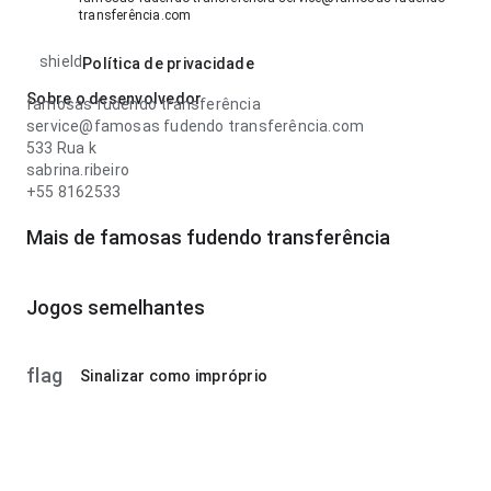
transferência.com
shield
Política de privacidade
Sobre o desenvolvedor
famosas fudendo transferência
service@famosas fudendo transferência.com
533 Rua k
sabrina.ribeiro
+55 8162533
Mais de famosas fudendo transferência
Jogos semelhantes
flag
Sinalizar como impróprio