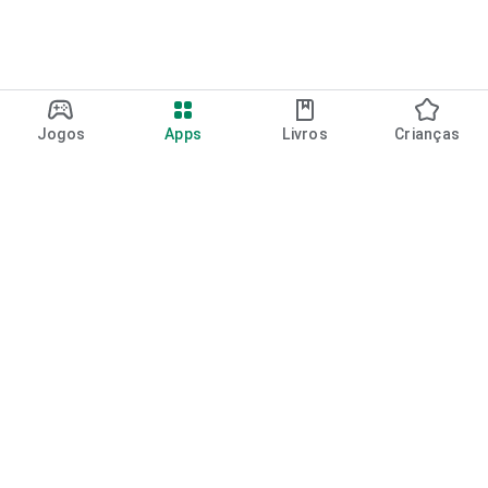
Jogos
Apps
Livros
Crianças
Google Play
Play Pass
Pontos do Play Points
Vales-presente
Resgatar
Política de reembolso