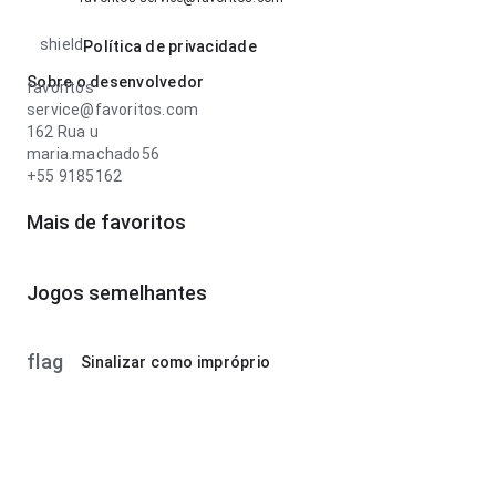
shield
Política de privacidade
Sobre o desenvolvedor
favoritos
service@favoritos.com
162 Rua u
maria.machado56
+55 9185162
Mais de favoritos
Jogos semelhantes
flag
Sinalizar como impróprio