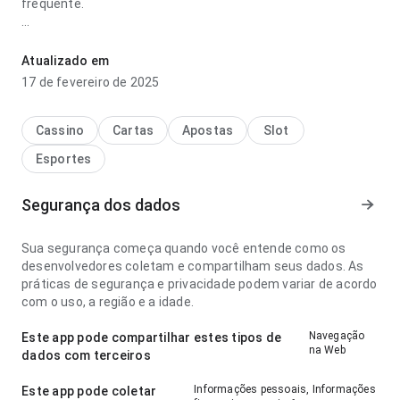
frequente.
favoritos jogos de hoje gratuito parece prática no ponto de
fluxo de navegação ao alternar detalhes; o conteúdo é fácil
Atualizado em
de examinar. A página deixa uma impressão limpa e segura.
17 de fevereiro de 2025
Cassino
Cartas
Apostas
Slot
Esportes
Segurança dos dados
Sua segurança começa quando você entende como os
desenvolvedores coletam e compartilham seus dados. As
práticas de segurança e privacidade podem variar de acordo
com o uso, a região e a idade.
Navegação
Este app pode compartilhar estes tipos de
na Web
dados com terceiros
Informações pessoais, Informações
Este app pode coletar