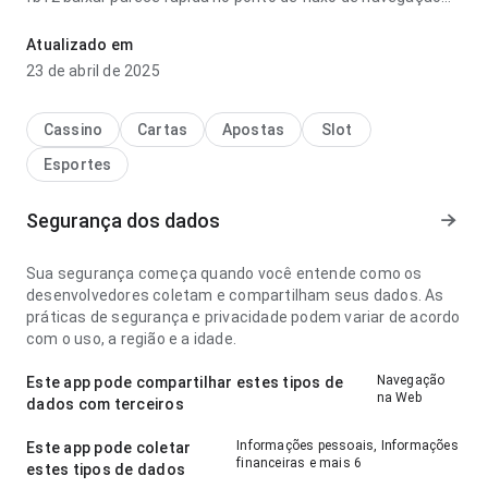
em uma tela menor; a página não parece carregada. A
experiência combina bem com uso frequente.
Atualizado em
23 de abril de 2025
Cassino
Cartas
Apostas
Slot
Esportes
Segurança dos dados
Sua segurança começa quando você entende como os
desenvolvedores coletam e compartilham seus dados. As
práticas de segurança e privacidade podem variar de acordo
com o uso, a região e a idade.
Navegação
Este app pode compartilhar estes tipos de
na Web
dados com terceiros
Informações pessoais, Informações
Este app pode coletar
financeiras e mais 6
estes tipos de dados