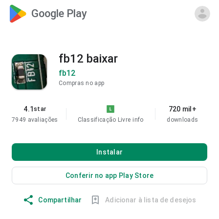
Google Play
fb12 baixar
fb12
Compras no app
4.1
720 mil+
star
7949 avaliações
Classificação Livre
info
downloads
Instalar
Conferir no app Play Store
Compartilhar
Adicionar à lista de desejos