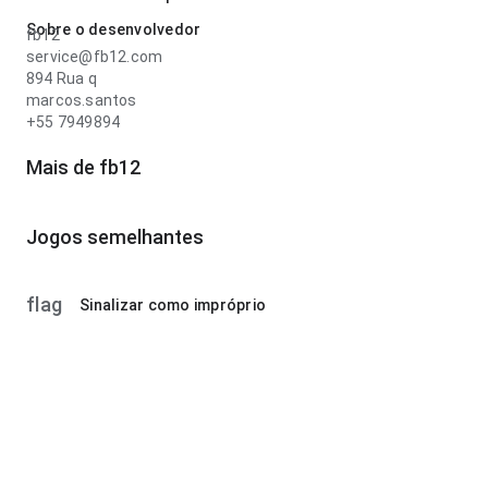
Sobre o desenvolvedor
fb12
service@fb12.com
894 Rua q
marcos.santos
+55 7949894
Mais de fb12
Jogos semelhantes
flag
Sinalizar como impróprio