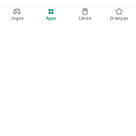
Jogos
Apps
Livros
Crianças
Google Play
Play Pass
Pontos do Play Points
Vales-presente
Resgatar
Política de reembolso
Crianças e família