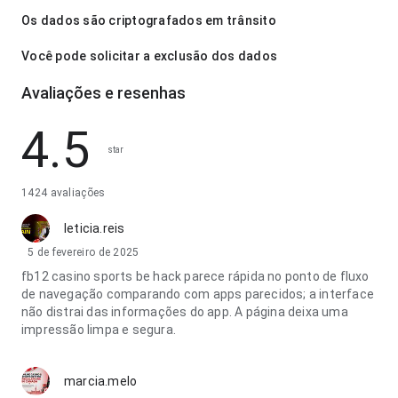
Os dados são criptografados em trânsito
Você pode solicitar a exclusão dos dados
Avaliações e resenhas
4.5
star
1424 avaliações
leticia.reis
5 de fevereiro de 2025
fb12 casino sports be hack parece rápida no ponto de fluxo
de navegação comparando com apps parecidos; a interface
não distrai das informações do app. A página deixa uma
impressão limpa e segura.
marcia.melo