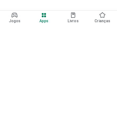
Jogos
Apps
Livros
Crianças
Google Play
Play Pass
Pontos do Play Points
Vales-presente
Resgatar
Política de reembolso