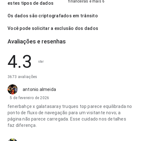
financeiras e mais 6
estes tipos de dados
Os dados são criptografados em trânsito
Você pode solicitar a exclusão dos dados
Avaliações e resenhas
4.3
star
3673 avaliações
antonio.almeida
5 de fevereiro de 2026
fenerbahçe x galatasaray truques top parece equilibrada no
ponto de fluxo de navegação para um visitante novo; a
página não parece carregada. Esse cuidado nos detalhes
faz diferença.