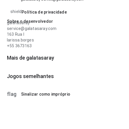
shield
Política de privacidade
Sobre o desenvolvedor
galatasaray
service@galatasaray.com
163 Rua l
larissa.borges
+55 3673163
Mais de galatasaray
Jogos semelhantes
flag
Sinalizar como impróprio