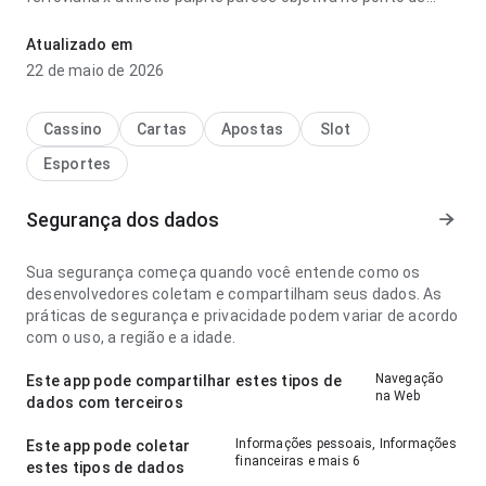
velocidade de carregamento ao conferir avaliações; os
rótulos são fáceis de acompanhar. A página causa uma
Atualizado em
impressão melhor que algo genérico.
22 de maio de 2026
Cassino
Cartas
Apostas
Slot
Esportes
Segurança dos dados
Sua segurança começa quando você entende como os
desenvolvedores coletam e compartilham seus dados. As
práticas de segurança e privacidade podem variar de acordo
com o uso, a região e a idade.
Navegação
Este app pode compartilhar estes tipos de
na Web
dados com terceiros
Informações pessoais, Informações
Este app pode coletar
financeiras e mais 6
estes tipos de dados