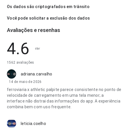
Os dados são criptografados em trânsito
Você pode solicitar a exclusão dos dados
Avaliações e resenhas
4.6
star
1562 avaliações
adriana.carvalho
14 de maio de 2026
ferroviaria x athletic palpite parece consistente no ponto de
velocidade de carregamento em uma tela menor; a
interface não distrai das informações do app. A experiência
combina bem com uso frequente.
leticia.coelho