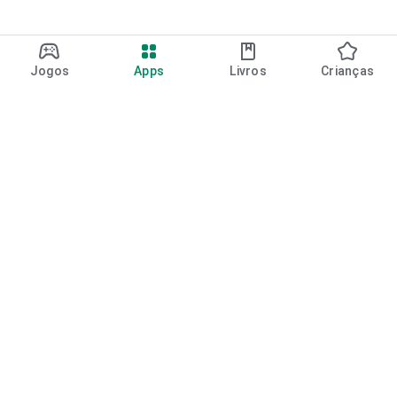
Jogos
Apps
Livros
Crianças
Google Play
Play Pass
Pontos do Play Points
Vales-presente
Resgatar
Política de reembolso