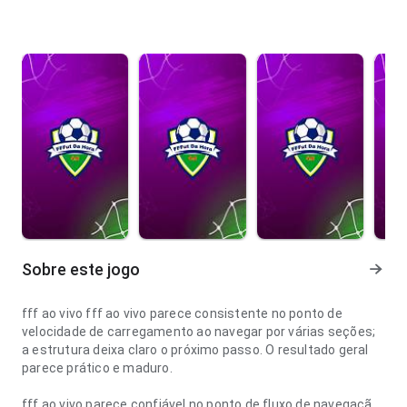
Sobre este jogo
fff ao vivo fff ao vivo parece consistente no ponto de
velocidade de carregamento ao navegar por várias seções;
a estrutura deixa claro o próximo passo. O resultado geral
parece prático e maduro.
fff ao vivo parece confiável no ponto de fluxo de navegação