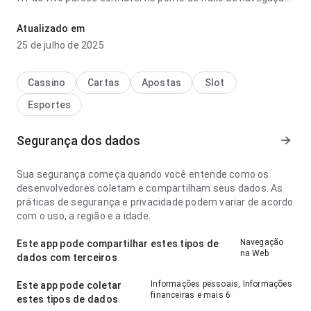
em uma consulta rápida; a página parece completa sem
ficar pesada. A página deixa uma impressão limpa e segura.
Atualizado em
25 de julho de 2025
Cassino
Cartas
Apostas
Slot
Esportes
Segurança dos dados
Sua segurança começa quando você entende como os
desenvolvedores coletam e compartilham seus dados. As
práticas de segurança e privacidade podem variar de acordo
com o uso, a região e a idade.
Navegação
Este app pode compartilhar estes tipos de
na Web
dados com terceiros
Informações pessoais, Informações
Este app pode coletar
financeiras e mais 6
estes tipos de dados