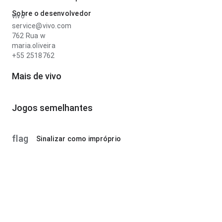
Sobre o desenvolvedor
vivo
service@vivo.com
762 Rua w
maria.oliveira
+55 2518762
Mais de vivo
Jogos semelhantes
flag
Sinalizar como impróprio