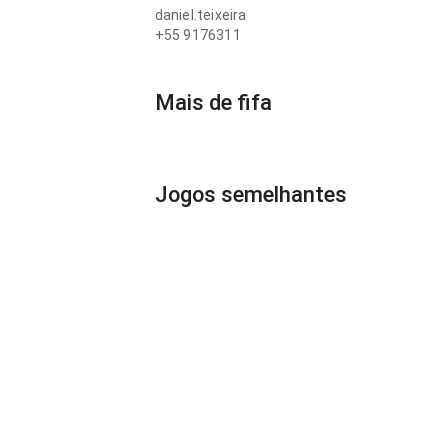
daniel.teixeira
+55 9176311
Mais de fifa
Jogos semelhantes