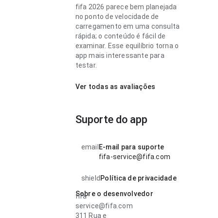
fifa 2026 parece bem planejada
no ponto de velocidade de
carregamento em uma consulta
rápida; o conteúdo é fácil de
examinar. Esse equilíbrio torna o
app mais interessante para
testar.
Ver todas as avaliações
Suporte do app
email
E-mail para suporte
fifa-service@fifa.com
shield
Política de privacidade
Sobre o desenvolvedor
fifa
service@fifa.com
311 Rua e