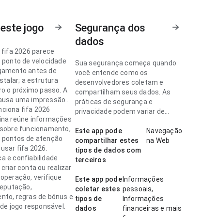
este jogo
Segurança dos
dados
 fifa 2026 parece
o ponto de velocidade
Sua segurança começa quando
gamento antes de
você entende como os
nstalar; a estrutura
desenvolvedores coletam e
ro o próximo passo. A
compartilham seus dados. As
causa uma impressão
práticas de segurança e
ue algo genérico.
ciona fifa 2026
privacidade podem variar de
ina reúne informações
acordo com o uso, a região e a
6 parece estável no
 sobre funcionamento,
idade.
Este app pode
Navegação
 velocidade de
 pontos de atenção
compartilhar estes
na Web
ento ao navegar por
usar fifa 2026.
tipos de dados com
ções; a estrutura deixa
a e confiabilidade
terceiros
róximo passo. Isso
criar conta ou realizar
is confiança ao
 operação, verifique
Este app pode
Informações
reputação,
coletar estes
pessoais,
nto, regras de bônus e
tipos de
Informações
 de jogo responsável.
dados
financeiras e mais