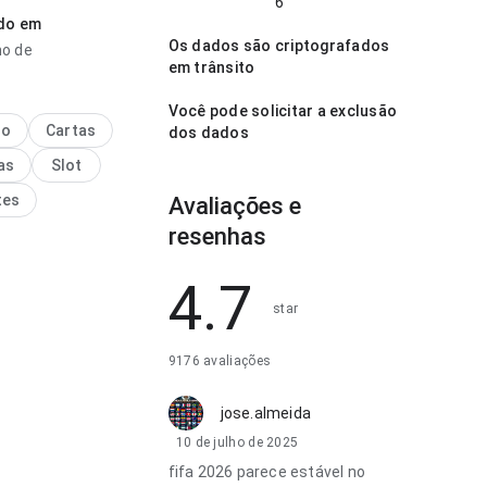
6
ado em
Os dados são criptografados
ho de
em trânsito
Você pode solicitar a exclusão
no
Cartas
dos dados
as
Slot
tes
Avaliações e
resenhas
4.7
star
9176 avaliações
jose.almeida
10 de julho de 2025
fifa 2026 parece estável no