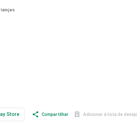
rianças
lay Store
Compartilhar
Adicionar à lista de desej