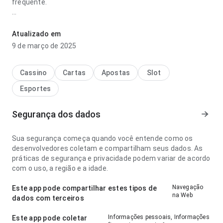
frequente.
filhos de romário e suas mães download parece bem
planejada no ponto de velocidade de carregamento antes de
Atualizado em
decidir instalar; a resposta é previsível. A página causa uma
9 de março de 2025
impressão melhor que algo genérico.
Cassino
Cartas
Apostas
Slot
Esportes
Segurança dos dados
Sua segurança começa quando você entende como os
desenvolvedores coletam e compartilham seus dados. As
práticas de segurança e privacidade podem variar de acordo
com o uso, a região e a idade.
Navegação
Este app pode compartilhar estes tipos de
na Web
dados com terceiros
Informações pessoais, Informações
Este app pode coletar