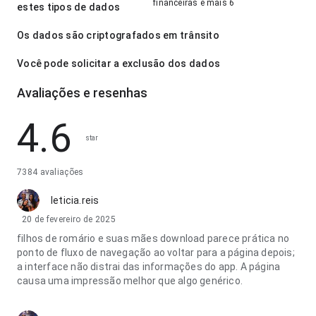
financeiras e mais 6
estes tipos de dados
Os dados são criptografados em trânsito
Você pode solicitar a exclusão dos dados
Avaliações e resenhas
4.6
star
7384 avaliações
leticia.reis
20 de fevereiro de 2025
filhos de romário e suas mães download parece prática no
ponto de fluxo de navegação ao voltar para a página depois;
a interface não distrai das informações do app. A página
causa uma impressão melhor que algo genérico.