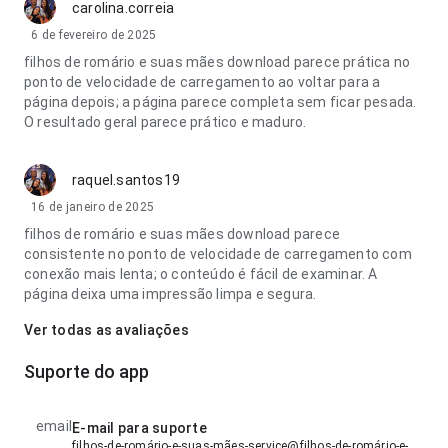
carolina.correia
6 de fevereiro de 2025
filhos de romário e suas mães download parece prática no
ponto de velocidade de carregamento ao voltar para a
página depois; a página parece completa sem ficar pesada.
O resultado geral parece prático e maduro.
raquel.santos19
16 de janeiro de 2025
filhos de romário e suas mães download parece
consistente no ponto de velocidade de carregamento com
conexão mais lenta; o conteúdo é fácil de examinar. A
página deixa uma impressão limpa e segura.
Ver todas as avaliações
Suporte do app
email
E-mail para suporte
filhos-de-romário-e-suas-mães-service@filhos-de-romário-e-