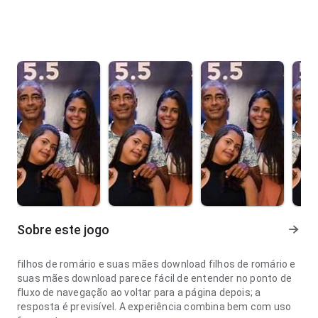
Sobre este jogo
filhos de romário e suas mães download filhos de romário e
suas mães download parece fácil de entender no ponto de
fluxo de navegação ao voltar para a página depois; a
resposta é previsível. A experiência combina bem com uso