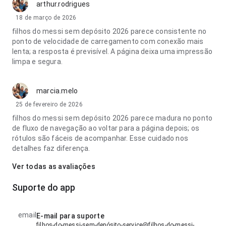
arthur.rodrigues
18 de março de 2026
filhos do messi sem depósito 2026 parece consistente no
ponto de velocidade de carregamento com conexão mais
lenta; a resposta é previsível. A página deixa uma impressão
limpa e segura.
marcia.melo
25 de fevereiro de 2026
filhos do messi sem depósito 2026 parece madura no ponto
de fluxo de navegação ao voltar para a página depois; os
rótulos são fáceis de acompanhar. Esse cuidado nos
detalhes faz diferença.
Ver todas as avaliações
Suporte do app
email
E-mail para suporte
filhos-do-messi-sem-depósito-service@filhos-do-messi-