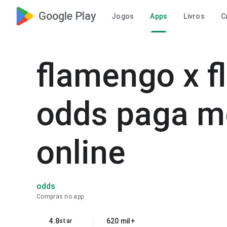
Google Play
Jogos
Apps
Livros
C
flamengo x 
odds paga m
online
odds
Compras no app
4.8
620 mil+
star