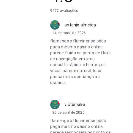
9472 avaliações
antonio.almeida
14 de maio de 2026
flamengo x fluminense odds
paga mesmo casino online
parece fluida no ponto de fluxo
de navegação em uma
consulta rápida; a hierarquia
visual parece natural. Isso
passa mais confiança ao
usuário.
victor.silva
30 de abril de 2026
flamengo x fluminense odds
paga mesmo casino online
parece responsiva no ponto de