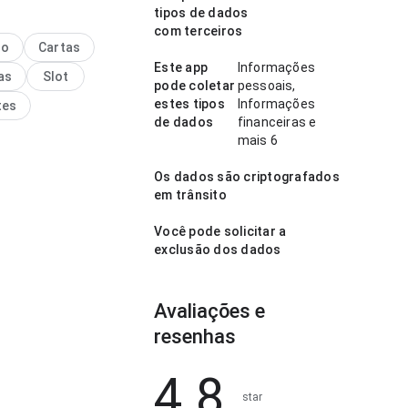
 x fluminense odds paga
tipos de dados
sino online parece
com terceiros
va no ponto de velocidade
no
Cartas
egamento para um
Este app
Informações
as
Slot
 novo; a estrutura deixa
pode coletar
pessoais,
próximo passo. A
estes tipos
Informações
tes
cia combina bem com
de dados
financeiras e
uente.
mais 6
Os dados são criptografados
em trânsito
Você pode solicitar a
exclusão dos dados
Avaliações e
resenhas
4.8
star