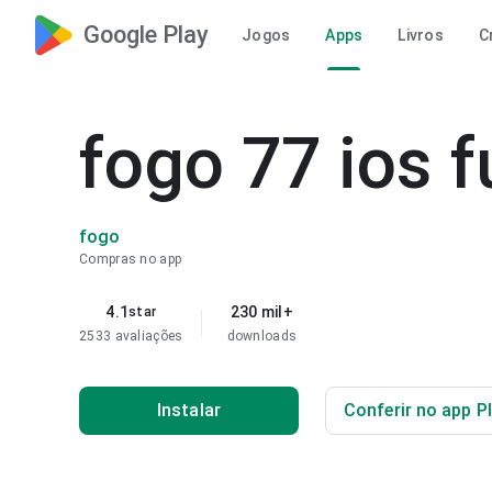
Google Play
Jogos
Apps
Livros
C
fogo 77 ios 
fogo
Compras no app
4.1
230 mil+
star
2533 avaliações
downloads
Instalar
Conferir no app P