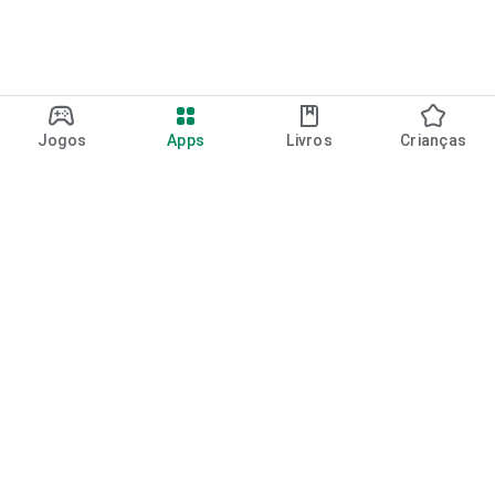
Jogos
Apps
Livros
Crianças
Google Play
Play Pass
Pontos do Play Points
Vales-presente
Resgatar
Política de reembolso