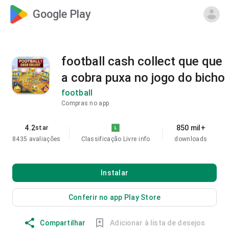
Google Play
football cash collect que que
a cobra puxa no jogo do bicho
football
Compras no app
4.2
850 mil+
star
8435 avaliações
Classificação Livre
info
downloads
Instalar
Conferir no app Play Store
Compartilhar
Adicionar à lista de desejos