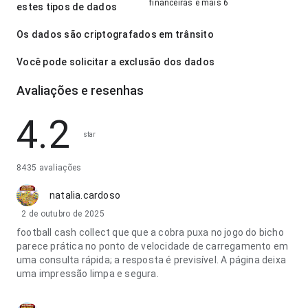
financeiras e mais 6
estes tipos de dados
Os dados são criptografados em trânsito
Você pode solicitar a exclusão dos dados
Avaliações e resenhas
4.2
star
8435 avaliações
natalia.cardoso
2 de outubro de 2025
football cash collect que que a cobra puxa no jogo do bicho
parece prática no ponto de velocidade de carregamento em
uma consulta rápida; a resposta é previsível. A página deixa
uma impressão limpa e segura.