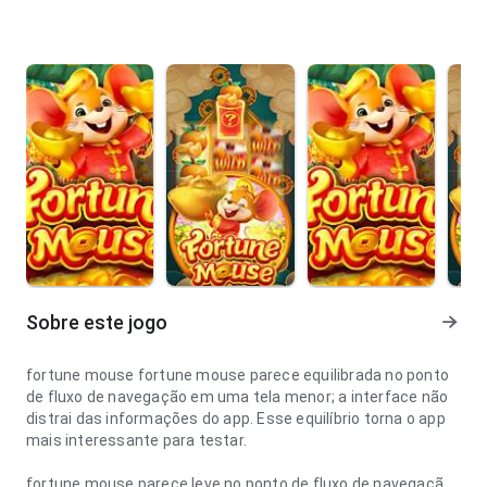
Sobre este jogo
fortune mouse fortune mouse parece equilibrada no ponto
de fluxo de navegação em uma tela menor; a interface não
distrai das informações do app. Esse equilíbrio torna o app
mais interessante para testar.
fortune mouse parece leve no ponto de fluxo de navegação