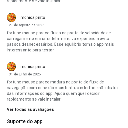
rapidamente se vale instalar.
monica.pinto
21 de agosto de 2025
fortune mouse parece fluida no ponto de velocidade de
carregamento em uma tela menor; a experiência evita
passos desnecessários. Esse equilíbrio torna o app mais
interessante para testar.
monica.pinto
31 de julho de 2025
fortune mouse parece madura no ponto de fluxo de
navegação com conexão mais lenta; a interface não distrai
das informações do app. Ajuda quem quer decidir
rapidamente se vale instalar.
Ver todas as avaliações
Suporte do app