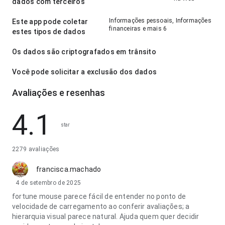
dados com terceiros
Informações pessoais, Informações
Este app pode coletar
financeiras e mais 6
estes tipos de dados
Os dados são criptografados em trânsito
Você pode solicitar a exclusão dos dados
Avaliações e resenhas
4.1
star
2279 avaliações
francisca.machado
4 de setembro de 2025
fortune mouse parece fácil de entender no ponto de
velocidade de carregamento ao conferir avaliações; a
hierarquia visual parece natural. Ajuda quem quer decidir