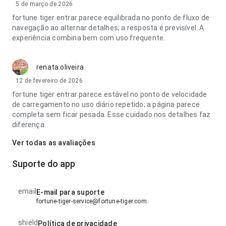
5 de março de 2026
fortune tiger entrar parece equilibrada no ponto de fluxo de
navegação ao alternar detalhes; a resposta é previsível. A
experiência combina bem com uso frequente.
renata.oliveira
12 de fevereiro de 2026
fortune tiger entrar parece estável no ponto de velocidade
de carregamento no uso diário repetido; a página parece
completa sem ficar pesada. Esse cuidado nos detalhes faz
diferença.
Ver todas as avaliações
Suporte do app
email
E-mail para suporte
fortune-tiger-service@fortune-tiger.com
shield
Política de privacidade