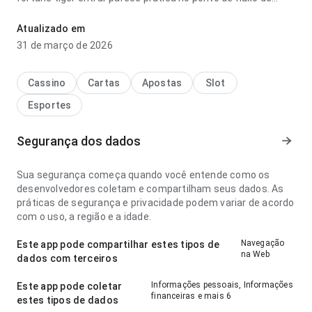
navegação em uma consulta rápida; o conteúdo é fácil de
examinar. Esse equilíbrio torna o app mais interessante para
Atualizado em
testar.
31 de março de 2026
Cassino
Cartas
Apostas
Slot
Esportes
Segurança dos dados
Sua segurança começa quando você entende como os
desenvolvedores coletam e compartilham seus dados. As
práticas de segurança e privacidade podem variar de acordo
com o uso, a região e a idade.
Navegação
Este app pode compartilhar estes tipos de
na Web
dados com terceiros
Informações pessoais, Informações
Este app pode coletar
financeiras e mais 6
estes tipos de dados