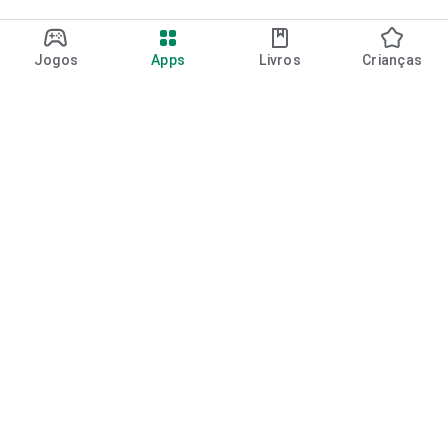
Jogos
Apps
Livros
Crianças
Google Play
Play Pass
Pontos do Play Points
Vales-presente
Resgatar
Política de reembolso
Crianças e família