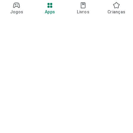
Jogos
Apps
Livros
Crianças
Google Play
Play Pass
Pontos do Play Points
Vales-presente
Resgatar
Política de reembolso
Crianças e família