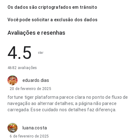
Os dados são criptografados em trânsito
Você pode solicitar a exclusão dos dados
Avaliações e resenhas
4.5
star
4682 avaliações
eduardo.dias
20 de fevereiro de 2025
fortune tiger plataforma parece clara no ponto de fluxo de
navegação ao alternar detalhes; a página não parece
carregada. Esse cuidado nos detalhes faz diferença.
luana.costa
6 de fevereiro de 2025