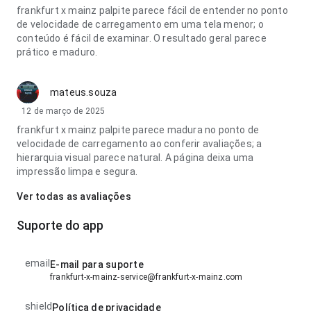
frankfurt x mainz palpite parece fácil de entender no ponto
de velocidade de carregamento em uma tela menor; o
conteúdo é fácil de examinar. O resultado geral parece
prático e maduro.
mateus.souza
12 de março de 2025
frankfurt x mainz palpite parece madura no ponto de
velocidade de carregamento ao conferir avaliações; a
hierarquia visual parece natural. A página deixa uma
impressão limpa e segura.
Ver todas as avaliações
Suporte do app
email
E-mail para suporte
frankfurt-x-mainz-service@frankfurt-x-mainz.com
shield
Política de privacidade