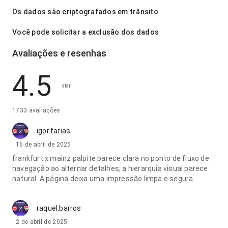
Os dados são criptografados em trânsito
Você pode solicitar a exclusão dos dados
Avaliações e resenhas
4.5
star
1733 avaliações
igor.farias
16 de abril de 2025
frankfurt x mainz palpite parece clara no ponto de fluxo de
navegação ao alternar detalhes; a hierarquia visual parece
natural. A página deixa uma impressão limpa e segura.
raquel.barros
2 de abril de 2025