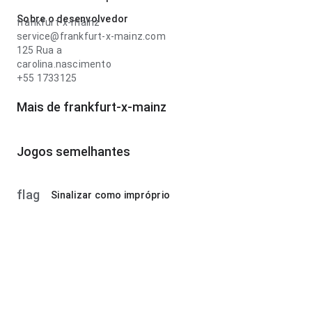
Sobre o desenvolvedor
frankfurt-x-mainz
service@frankfurt-x-mainz.com
125 Rua a
carolina.nascimento
+55 1733125
Mais de frankfurt-x-mainz
Jogos semelhantes
flag
Sinalizar como impróprio