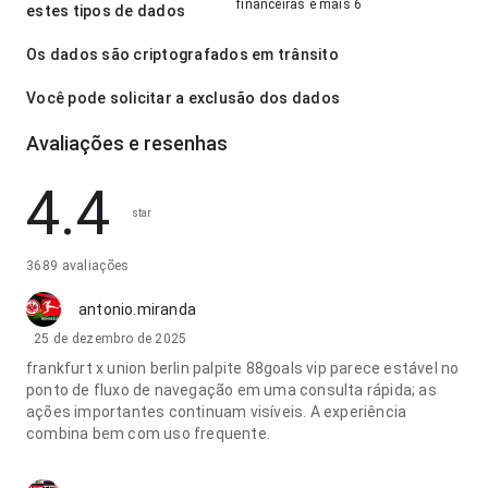
financeiras e mais 6
estes tipos de dados
Os dados são criptografados em trânsito
Você pode solicitar a exclusão dos dados
Avaliações e resenhas
4.4
star
3689 avaliações
antonio.miranda
25 de dezembro de 2025
frankfurt x union berlin palpite 88goals vip parece estável no
ponto de fluxo de navegação em uma consulta rápida; as
ações importantes continuam visíveis. A experiência
combina bem com uso frequente.