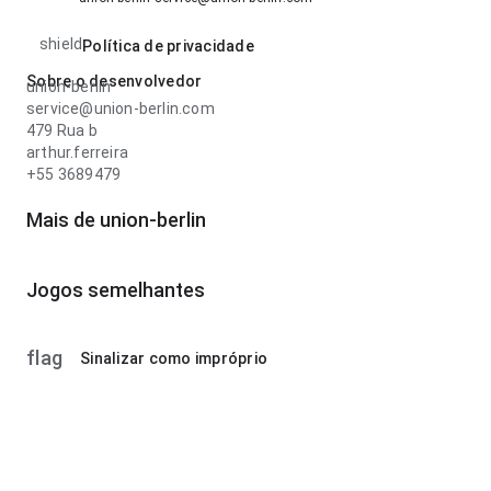
shield
Política de privacidade
Sobre o desenvolvedor
union-berlin
service@union-berlin.com
479 Rua b
arthur.ferreira
+55 3689479
Mais de union-berlin
Jogos semelhantes
flag
Sinalizar como impróprio