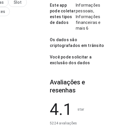
as
Slot
líbrio torna o app mais
Este app
Informações
ante para testar.
pode coletar
pessoais,
tes
estes tipos
Informações
de dados
financeiras e
mais 6
Os dados são
criptografados em trânsito
Você pode solicitar a
exclusão dos dados
Avaliações e
resenhas
4.1
star
5224 avaliações