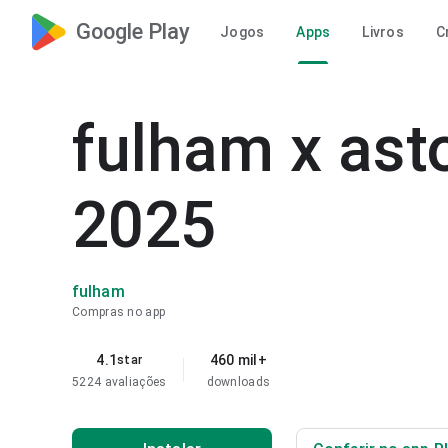
Google Play
Jogos
Apps
Livros
C
fulham x asto
2025
fulham
Compras no app
4.1
460 mil+
star
5224 avaliações
downloads