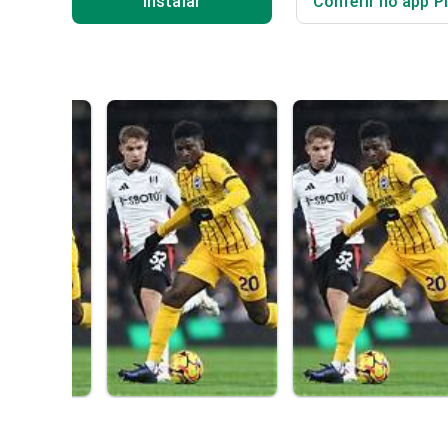
Instalar
Conferir no app P