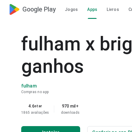
Google Play
Jogos
Apps
Livros
C
fulham x brig
ganhos
fulham
Compras no app
4.6
970 mil+
star
1865 avaliações
downloads