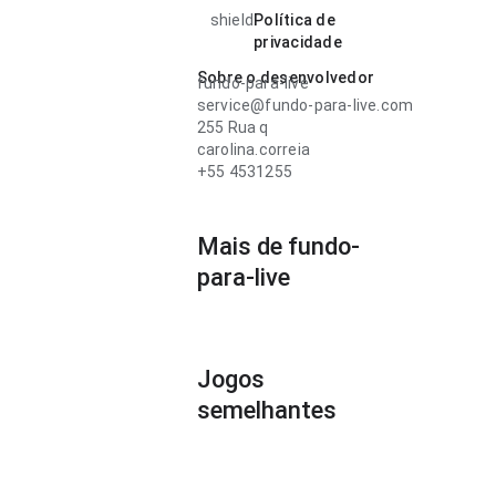
shield
Política de
privacidade
Sobre o desenvolvedor
fundo-para-live
service@fundo-para-live.com
255 Rua q
carolina.correia
+55 4531255
Mais de fundo-
para-live
Jogos
semelhantes