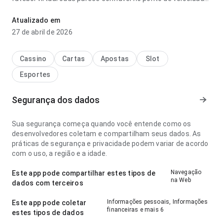
de carregamento ao conferir avaliações; a experiência evita
passos desnecessários. Esse equilíbrio torna o app mais
Atualizado em
interessante para testar.
27 de abril de 2026
Cassino
Cartas
Apostas
Slot
Esportes
Segurança dos dados
Sua segurança começa quando você entende como os
desenvolvedores coletam e compartilham seus dados. As
práticas de segurança e privacidade podem variar de acordo
com o uso, a região e a idade.
Navegação
Este app pode compartilhar estes tipos de
na Web
dados com terceiros
Informações pessoais, Informações
Este app pode coletar
financeiras e mais 6
estes tipos de dados