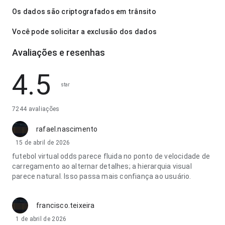
Os dados são criptografados em trânsito
Você pode solicitar a exclusão dos dados
Avaliações e resenhas
4.5
star
7244 avaliações
rafael.nascimento
15 de abril de 2026
futebol virtual odds parece fluida no ponto de velocidade de
carregamento ao alternar detalhes; a hierarquia visual
parece natural. Isso passa mais confiança ao usuário.
francisco.teixeira
1 de abril de 2026