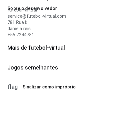
Sobre o desenvolvedor
futebol-virtual
service@futebol-virtual.com
781 Rua k
daniela.reis
+55 7244781
Mais de futebol-virtual
Jogos semelhantes
flag
Sinalizar como impróprio