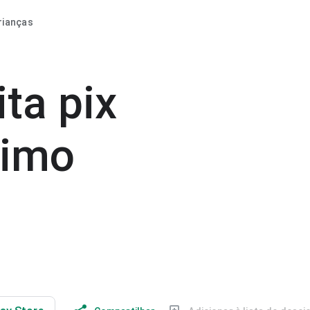
rianças
ta pix
nimo