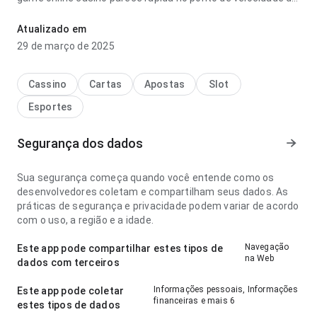
carregamento com conexão mais lenta; o conteúdo é fácil
de examinar. Esse equilíbrio torna o app mais interessante
Atualizado em
para testar.
29 de março de 2025
Cassino
Cartas
Apostas
Slot
Esportes
Segurança dos dados
Sua segurança começa quando você entende como os
desenvolvedores coletam e compartilham seus dados. As
práticas de segurança e privacidade podem variar de acordo
com o uso, a região e a idade.
Navegação
Este app pode compartilhar estes tipos de
na Web
dados com terceiros
Informações pessoais, Informações
Este app pode coletar
financeiras e mais 6
estes tipos de dados