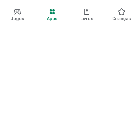
Jogos
Apps
Livros
Crianças
Google Play
Play Pass
Pontos do Play Points
Vales-presente
Resgatar
Política de reembolso
Crianças e família