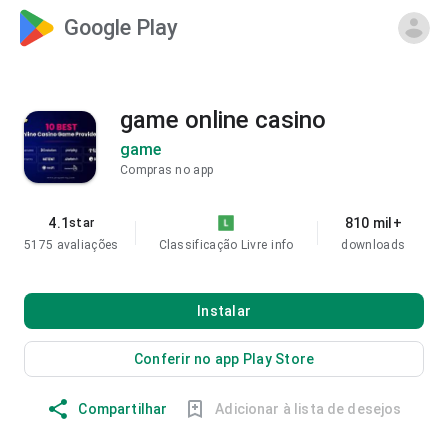
Google Play
game online casino
game
Compras no app
4.1
810 mil+
star
5175 avaliações
Classificação Livre
info
downloads
Instalar
Conferir no app Play Store
Compartilhar
Adicionar à lista de desejos