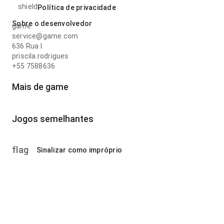
shield
Política de privacidade
Sobre o desenvolvedor
game
service@game.com
636 Rua l
priscila.rodrigues
+55 7588636
Mais de game
Jogos semelhantes
flag
Sinalizar como impróprio