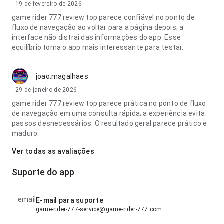
19 de fevereiro de 2026
game rider 777 review top parece confiável no ponto de
fluxo de navegação ao voltar para a página depois; a
interface não distrai das informações do app. Esse
equilíbrio torna o app mais interessante para testar.
joao.magalhaes
29 de janeiro de 2026
game rider 777 review top parece prática no ponto de fluxo
de navegação em uma consulta rápida; a experiência evita
passos desnecessários. O resultado geral parece prático e
maduro.
Ver todas as avaliações
Suporte do app
email
E-mail para suporte
game-rider-777-service@game-rider-777.com