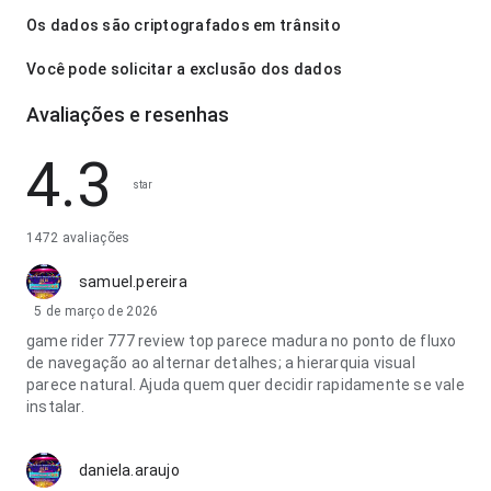
Os dados são criptografados em trânsito
Você pode solicitar a exclusão dos dados
Avaliações e resenhas
4.3
star
1472 avaliações
samuel.pereira
5 de março de 2026
game rider 777 review top parece madura no ponto de fluxo
de navegação ao alternar detalhes; a hierarquia visual
parece natural. Ajuda quem quer decidir rapidamente se vale
instalar.
daniela.araujo