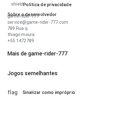
shield
Política de privacidade
Sobre o desenvolvedor
game-rider-777
service@game-rider-777.com
789 Rua q
thiago.moura
+55 1472789
Mais de game-rider-777
Jogos semelhantes
flag
Sinalizar como impróprio