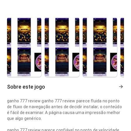
Sobre este jogo
ganho 777 review ganho 777 review parece fluida no ponto
de fluxo de navegação antes de decidir instalar; o conteúdo
é fácil de examinar. A página causa uma impressão melhor
que algo genérico.
ganho 777 review parece confiável no ponto de velocidade