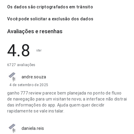
Os dados são criptografados em trânsito
Você pode solicitar a exclusão dos dados
Avaliações e resenhas
4.8
star
6727 avaliações
andre.souza
4 de setembro de 2025
ganho 777 review parece bem planejada no ponto de fluxo
de navegação para um visitante novo; a interface não distrai
das informações do app. Ajuda quem quer decidir
rapidamente se vale instalar.
daniela.reis