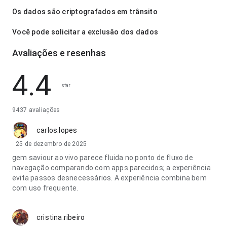
Os dados são criptografados em trânsito
Você pode solicitar a exclusão dos dados
Avaliações e resenhas
4.4
star
9437 avaliações
carlos.lopes
25 de dezembro de 2025
gem saviour ao vivo parece fluida no ponto de fluxo de
navegação comparando com apps parecidos; a experiência
evita passos desnecessários. A experiência combina bem
com uso frequente.
cristina.ribeiro