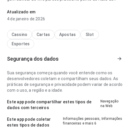
navegação ao conferir avaliações; a experiência evita
passos desnecessários. A experiência combina bem com
Atualizado em
uso frequente.
4 de janeiro de 2026
Cassino
Cartas
Apostas
Slot
Esportes
Segurança dos dados
Sua segurança começa quando você entende como os
desenvolvedores coletam e compartilham seus dados. As
práticas de segurança e privacidade podem variar de acordo
com o uso, a região e a idade.
Navegação
Este app pode compartilhar estes tipos de
na Web
dados com terceiros
Informações pessoais, Informações
Este app pode coletar
financeiras e mais 6
estes tipos de dados