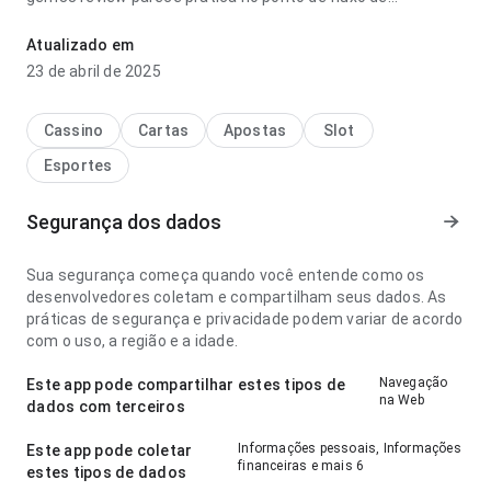
navegação ao voltar para a página depois; a estrutura deixa
claro o próximo passo. O resultado geral parece prático e
Atualizado em
maduro.
23 de abril de 2025
Cassino
Cartas
Apostas
Slot
Esportes
Segurança dos dados
Sua segurança começa quando você entende como os
desenvolvedores coletam e compartilham seus dados. As
práticas de segurança e privacidade podem variar de acordo
com o uso, a região e a idade.
Navegação
Este app pode compartilhar estes tipos de
na Web
dados com terceiros
Informações pessoais, Informações
Este app pode coletar
financeiras e mais 6
estes tipos de dados