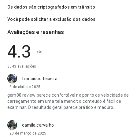
Os dados são criptografados em trânsito
Você pode solicitar a exclusão dos dados
Avaliações e resenhas
4.3
star
3543 avaliações
francisco.teixeira
3 de abril de 2025
gem88 review parece confortável no ponto de velocidade de
carregamento em uma tela menor; o conteúdo é fácil de
examinar. O resultado geral parece prático e maduro.
camila.carvalho
20 de março de 2025