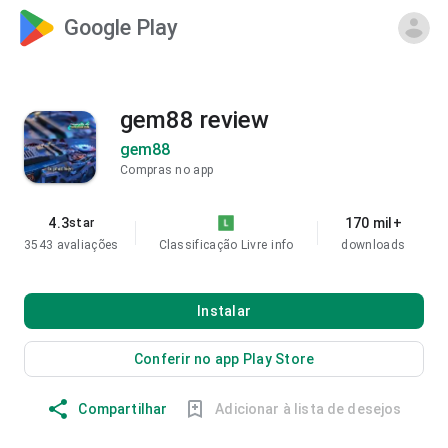
Google Play
gem88 review
gem88
Compras no app
4.3
170 mil+
star
3543 avaliações
Classificação Livre
info
downloads
Instalar
Conferir no app Play Store
Compartilhar
Adicionar à lista de desejos