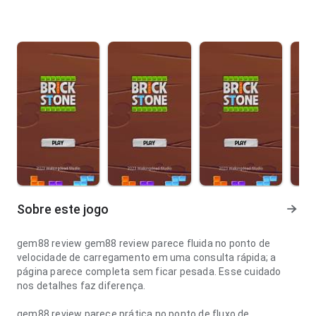
Sobre este jogo
gem88 review gem88 review parece fluida no ponto de
velocidade de carregamento em uma consulta rápida; a
página parece completa sem ficar pesada. Esse cuidado
nos detalhes faz diferença.
gem88 review parece prática no ponto de fluxo de