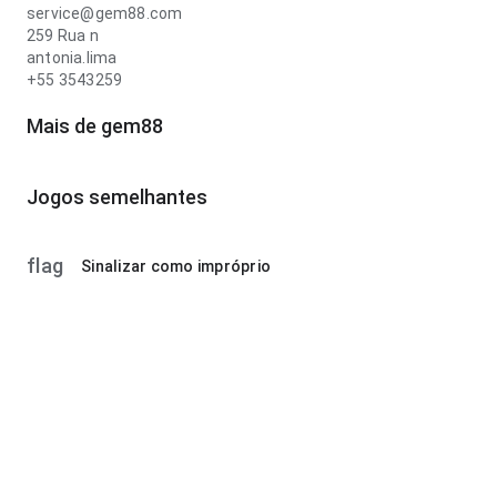
service@gem88.com
259 Rua n
antonia.lima
+55 3543259
Mais de gem88
Jogos semelhantes
flag
Sinalizar como impróprio