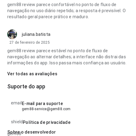
gem88 review parece confortável no ponto de fluxo de
navegação no uso diário repetido; a resposta é previsível. O
resultado geral parece prático e maduro.
juliana.batista
27 de fevereiro de 2025
gem88 review parece estável no ponto de fluxo de
navegação ao alternar detalhes; a interface não distrai das
informações do app. Isso passa mais confiança ao usuário.
Ver todas as avaliações
Suporte do app
email
E-mail para suporte
gem88-service@gem88.com
shield
Política de privacidade
Sobre o desenvolvedor
gem88