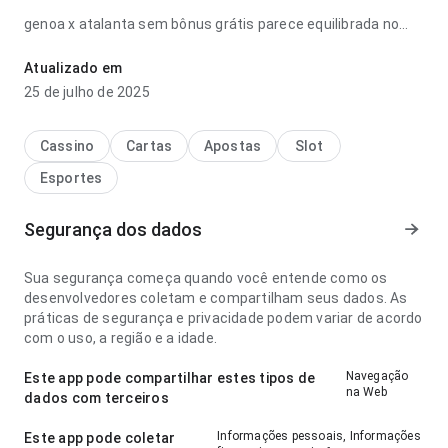
genoa x atalanta sem bônus grátis parece equilibrada no
ponto de velocidade de carregamento no uso diário repetido;
as ações importantes continuam visíveis. A página deixa
Atualizado em
uma impressão limpa e segura.
25 de julho de 2025
Cassino
Cartas
Apostas
Slot
Esportes
Segurança dos dados
Sua segurança começa quando você entende como os
desenvolvedores coletam e compartilham seus dados. As
práticas de segurança e privacidade podem variar de acordo
com o uso, a região e a idade.
Navegação
Este app pode compartilhar estes tipos de
na Web
dados com terceiros
Informações pessoais, Informações
Este app pode coletar