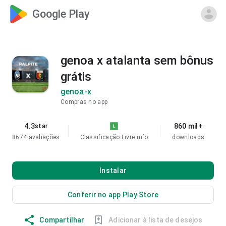
Google Play
genoa x atalanta sem bônus
grátis
genoa-x
Compras no app
4.3
860 mil+
star
8674 avaliações
Classificação Livre
info
downloads
Instalar
Conferir no app Play Store
Compartilhar
Adicionar à lista de desejos