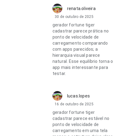
renata.oliveira
30 de outubro de 2025
gerador fortune tiger
cadastrar parece prática no
ponto de velocidade de
carregamento comparando
com apps parecidos; a
hierarquia visual parece
natural. Esse equilíbrio torna o
app mais interessante para
testar.
lucas.lopes
16 de outubro de 2025
gerador fortune tiger
cadastrar parece estável no
ponto de velocidade de
carregamento em uma tela