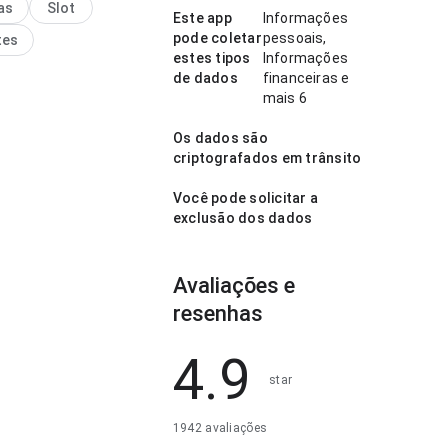
as
Slot
is confiança ao usuário.
Este app
Informações
pode coletar
pessoais,
tes
estes tipos
Informações
de dados
financeiras e
mais 6
Os dados são
criptografados em trânsito
Você pode solicitar a
exclusão dos dados
Avaliações e
resenhas
4.9
star
1942 avaliações