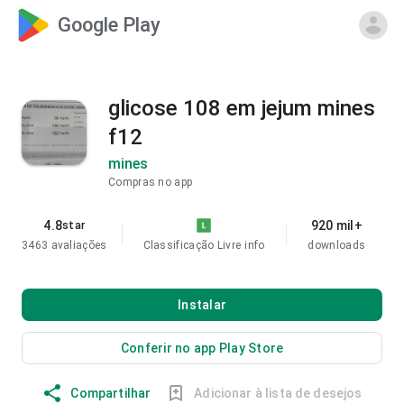
Google Play
glicose 108 em jejum mines
f12
mines
Compras no app
4.8
920 mil+
star
3463 avaliações
Classificação Livre
info
downloads
Instalar
Conferir no app Play Store
Compartilhar
Adicionar à lista de desejos