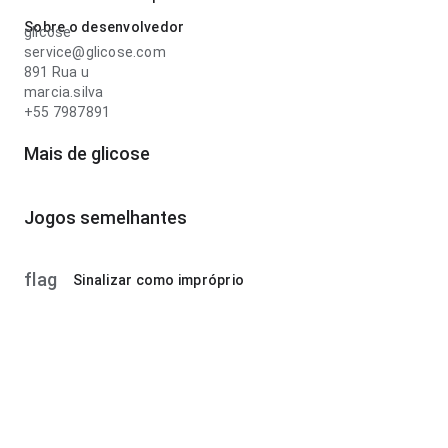
Sobre o desenvolvedor
glicose
service@glicose.com
891 Rua u
marcia.silva
+55 7987891
Mais de glicose
Jogos semelhantes
flag
Sinalizar como impróprio