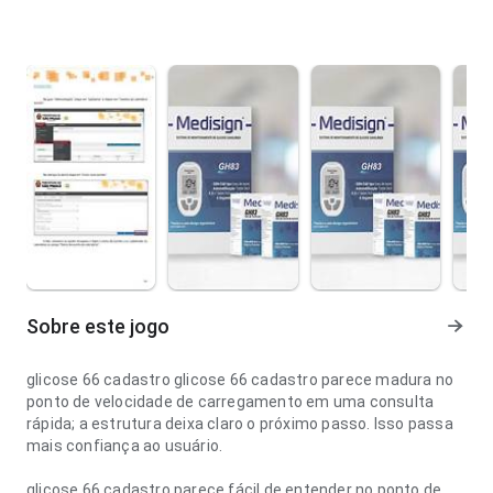
Sobre este jogo
glicose 66 cadastro glicose 66 cadastro parece madura no
ponto de velocidade de carregamento em uma consulta
rápida; a estrutura deixa claro o próximo passo. Isso passa
mais confiança ao usuário.
glicose 66 cadastro parece fácil de entender no ponto de