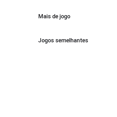
Mais de jogo
Jogos semelhantes