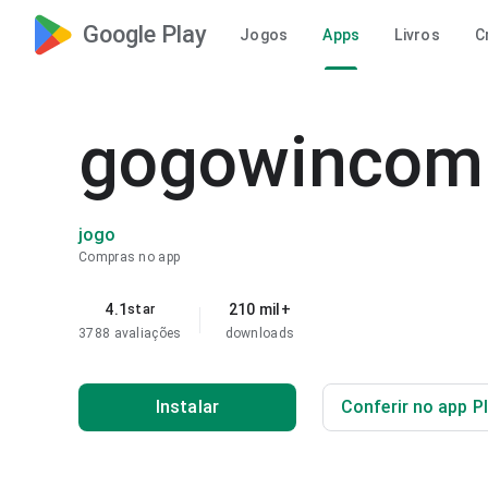
Google Play
Jogos
Apps
Livros
C
gogowincom
jogo
Compras no app
4.1
210 mil+
star
3788 avaliações
downloads
Instalar
Conferir no app P