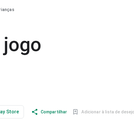
rianças
 jogo
lay Store
Compartilhar
Adicionar à lista de desej