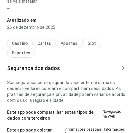
se vale instalar.
goleiro mais caro da história atualizado 2027 parece
responsiva no ponto de fluxo de navegação em uma tela
Atualizado em
menor; a estrutura deixa claro o próximo passo. A
26 de dezembro de 2025
experiência combina bem com uso frequente.
Cassino
Cartas
Apostas
Slot
Esportes
Segurança dos dados
Sua segurança começa quando você entende como os
desenvolvedores coletam e compartilham seus dados. As
práticas de segurança e privacidade podem variar de acordo
com o uso, a região e a idade.
Navegação
Este app pode compartilhar estes tipos de
na Web
dados com terceiros
Informações pessoais, Informações
Este app pode coletar