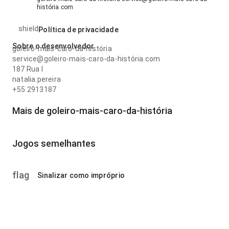
história.com
shield
Política de privacidade
Sobre o desenvolvedor
goleiro-mais-caro-da-história
service@goleiro-mais-caro-da-história.com
187 Rua l
natalia.pereira
+55 2913187
Mais de goleiro-mais-caro-da-história
Jogos semelhantes
flag
Sinalizar como impróprio