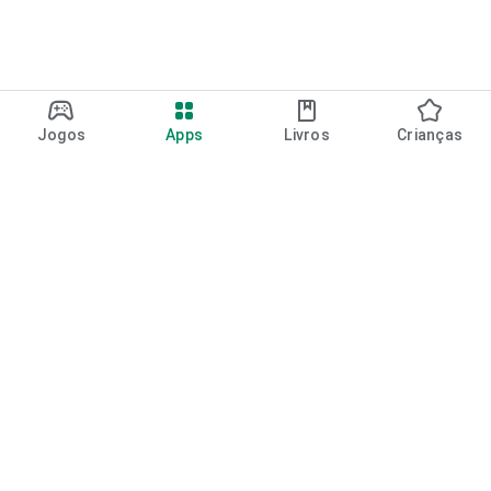
Jogos
Apps
Livros
Crianças
Google Play
Play Pass
Pontos do Play Points
Vales-presente
Resgatar
Política de reembolso