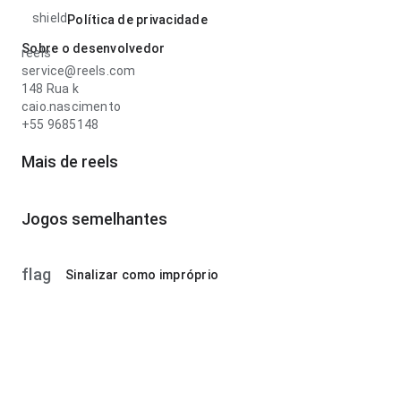
shield
Política de privacidade
Sobre o desenvolvedor
reels
service@reels.com
148 Rua k
caio.nascimento
+55 9685148
Mais de reels
Jogos semelhantes
flag
Sinalizar como impróprio