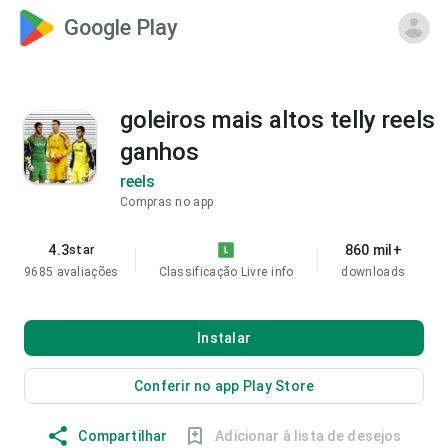
Google Play
goleiros mais altos telly reels
ganhos
reels
Compras no app
4.3
860 mil+
star
9685 avaliações
Classificação Livre
info
downloads
Instalar
Conferir no app Play Store
Compartilhar
Adicionar à lista de desejos